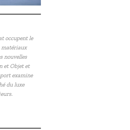
at occupent le
e matériaux
s nouvelles
n et Objet et
apport examine
hé du luxe
ieurs.