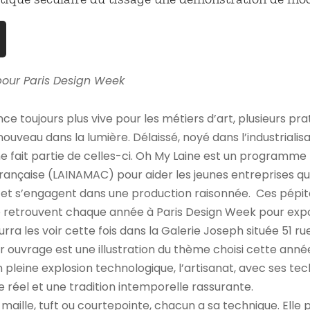
pour Paris Design Week
 toujours plus vive pour les métiers d’art, plusieurs pra
ouveau dans la lumière. Délaissé, noyé dans l’industrialisat
ine fait partie de celles-ci. Oh My Laine est un programme
e française (LAINAMAC) pour aider les jeunes entreprises q
s et s’engagent dans une production raisonnée. Ces pépi
 retrouvent chaque année à Paris Design Week pour expos
ourra les voir cette fois dans la Galerie Joseph située 51 r
r ouvrage est une illustration du thème choisi cette anné
pleine explosion technologique, l’artisanat, avec ses tec
e réel et une tradition intemporelle rassurante.
, maille, tuft ou courtepointe, chacun a sa technique. Elle