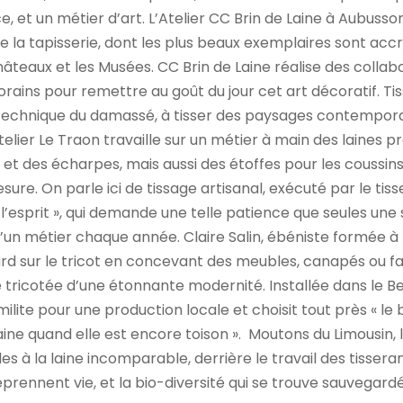
e, et un métier d’art. L’Atelier CC Brin de Laine à Aubusson
e la tapisserie, dont les plus beaux exemplaires sont acc
hâteaux et les Musées. CC Brin de Laine réalise des colla
rains pour remettre au goût du jour cet art décoratif. T
 technique du damassé, à tisser des paysages contempora
’Atelier Le Traon travaille sur un métier à main des laines 
s et des écharpes, mais aussi des étoffes pour les coussins
ure. On parle ici de tissage artisanal, exécuté par le tiss
 l’esprit », qui demande une telle patience que seules une
un métier chaque année. Claire Salin, ébéniste formée à l
ard sur le tricot en concevant des meubles, canapés ou fa
 tricotée d’une étonnante modernité. Installée dans le B
milite pour une production locale et choisit tout près « le b
aine quand elle est encore toison ». Moutons du Limousin, 
es à la laine incomparable, derrière le travail des tissera
eprennent vie, et la bio-diversité qui se trouve sauvegard