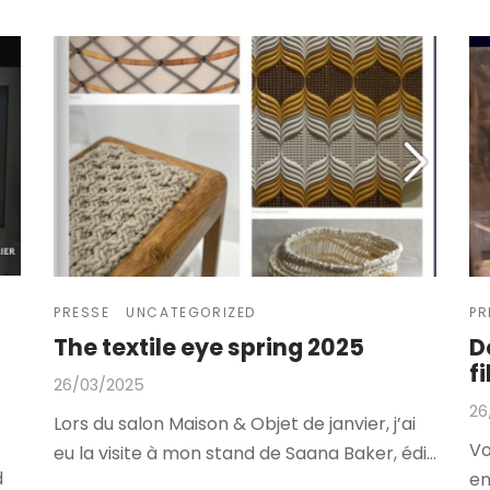
PRESSE
UNCATEGORIZED
PR
The textile eye spring 2025
D
f
26/03/2025
26
Lors du salon Maison & Objet de janvier, j’ai
Vo
eu la visite à mon stand de Saana Baker, édi…
d
en