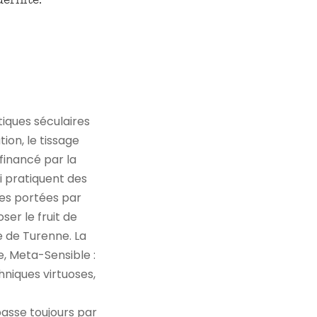
tiques séculaires
ion, le tissage
 financé par la
ui pratiquent des
tes portées par
er le fruit de
ue de Turenne. La
e, Meta-Sensible :
hniques virtuoses,
 passe toujours par