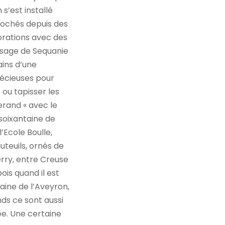
 s’est installé
rochés depuis des
borations avec des
issage de Sequanie
ins d’une
précieuses pour
 ou tapisser les
erand « avec le
 soixantaine de
’Ecole Boulle,
uteuils, ornés de
erry, entre Creuse
ois quand il est
laine de l’Aveyron,
nds ce sont aussi
ée. Une certaine