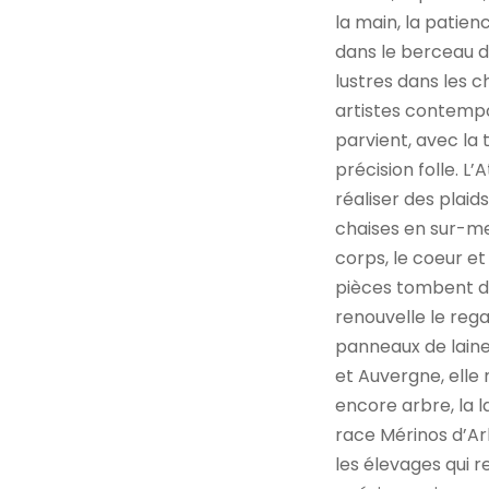
la main, la patienc
dans le berceau d
lustres dans les c
artistes contempo
parvient, avec la
précision folle. L
réaliser des plaid
chaises en sur-mes
corps, le coeur et
pièces tombent d’
renouvelle le reg
panneaux de laine
et Auvergne, elle 
encore arbre, la l
race Mérinos d’Arl
les élevages qui r