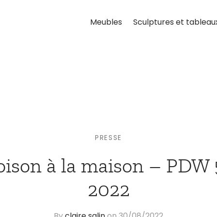
Meubles
Sculptures et tableau
PRESSE
oison à la maison – PDW 5
2022
By
claire salin
on
30/08/2022