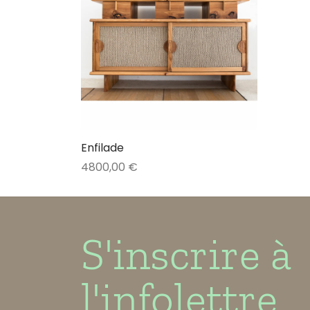
Enfilade
4800,00
€
Lire la suite
S'inscrire à
l'infolettre