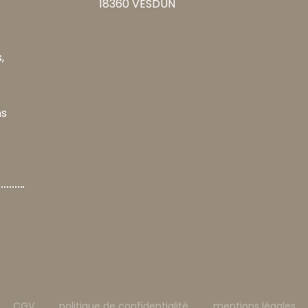
18360 VESDUN
,
ns
CGV
politique de confidentialité
mentions légales